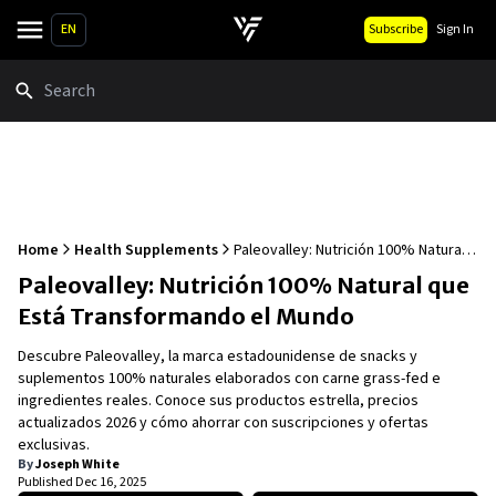
EN
Subscribe
Sign In
Search
Home
Health Supplements
Paleovalley: Nutrición 100% Natural
que Está Transformando el Mundo
Paleovalley: Nutrición 100% Natural que
Está Transformando el Mundo
Descubre Paleovalley, la marca estadounidense de snacks y
suplementos 100% naturales elaborados con carne grass-fed e
ingredientes reales. Conoce sus productos estrella, precios
actualizados 2026 y cómo ahorrar con suscripciones y ofertas
exclusivas.
By
Joseph White
Published
Dec 16, 2025