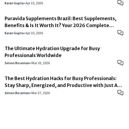
Karan Gupta
•
Apr 15, 2026
Puravida Supplements Brazil: Best Supplements,
Benefits & Is It Worth It? Your 2026 Complete
Buyer’s Guide
Karan Gupta
•
Apr 10, 2026
The Ultimate Hydration Upgrade for Busy
Professionals Worldwide
Simon Boseman
•
Mar 30, 2026
The Best Hydration Hacks for Busy Professionals:
Stay Sharp, Energized, and Productive with Just Add
Buoy
Simon Boseman
•
Mar 27, 2026