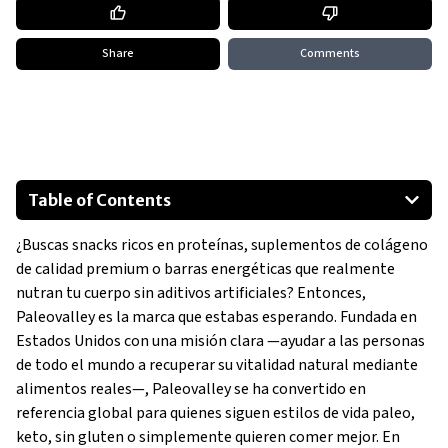
Share
Comments
Table of Contents
Productos estrella de Paleovalley: Calidad, sabor y nutrición
¿Buscas snacks ricos en proteínas, suplementos de colágeno
en cada paquete
de calidad premium o barras energéticas que realmente
Otros productos destacados
nutran tu cuerpo sin aditivos artificiales? Entonces,
Enlaces directos para comprar hoy mismo
Paleovalley es la marca que estabas esperando. Fundada en
¿Por qué Paleovalley es la mejor opción a nivel mundial?
Estados Unidos con una misión clara —ayudar a las personas
Consejos para empezar con Paleovalley
de todo el mundo a recuperar su vitalidad natural mediante
alimentos reales—, Paleovalley se ha convertido en
referencia global para quienes siguen estilos de vida paleo,
keto, sin gluten o simplemente quieren comer mejor. En