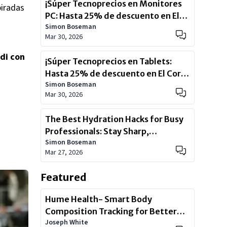
¡Súper Tecnoprecios en Monitores
piradas
PC: Hasta 25% de descuento en El
Simon Boseman
Corte Inglés! Oferta mundial del 19
Mar 30, 2026
al 22 de marzo 2026 – ¡No te lo
pierdas!
di con
¡Súper Tecnoprecios en Tablets:
Hasta 25% de descuento en El Corte
Simon Boseman
Inglés!
Mar 30, 2026
The Best Hydration Hacks for Busy
Professionals: Stay Sharp,
Simon Boseman
Energized, and Productive with Just
Mar 27, 2026
Add Buoy
Featured
Hume Health- Smart Body
Composition Tracking for Better
Joseph White
Health