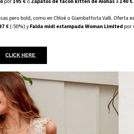
ro
por
195 €
o
Zapatos de tacón kitten de Alohas
a
140 €
.
icas pero bold, como en Chloé o Giambattista Valli. Oferta es
97 €
(-50%) y
Falda midi estampada Woman Limited
por 
CLICK HERE