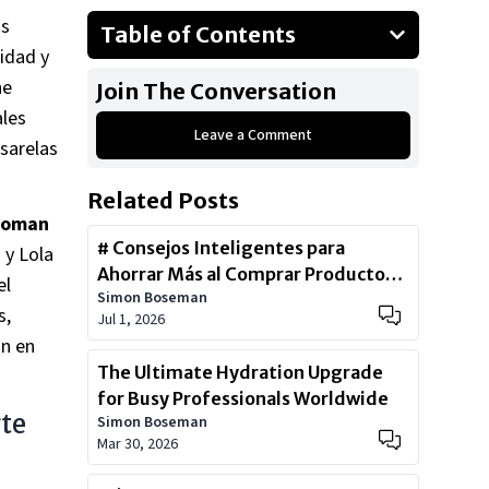
ás
Table of Contents
idad y
Las 4 Tendencias Clave de
ne
Join The Conversation
Primavera/Verano 2026 que
ales
Dominan en El Corte Inglés
Leave a Comment
sarelas
Looks para Mujer: Del Día a la Noche
con El Corte Inglés
Related Posts
Moda para Hombre: Frescura y
oman
Estilo Masculino Impecable
# Consejos Inteligentes para
 y Lola
Ahorrar Más al Comprar Productos
Ofertas Irresistibles y Por Qué
el
Simon Boseman
Premium en El Corte Inglés
Elegir El Corte Inglés en 2026
s,
Jul 1, 2026
Consejos Prácticos y Llamado a la
án en
Acción
The Ultimate Hydration Upgrade
for Busy Professionals Worldwide
te
Simon Boseman
Mar 30, 2026