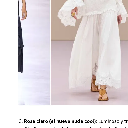
Rosa claro (el nuevo nude cool)
: Luminoso y t