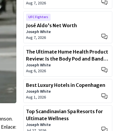
Aug 7, 2026
UFC Fighters
José Aldo's Net Worth
Joseph White
Aug 7, 2026
The Ultimate Hume Health Product
Review: Is the Body Pod and Band
Joseph White
Worth?
Aug 6, 2026
Best Luxury Hotels in Copenhagen
Joseph White
Aug 1, 2026
Top Scandinavian Spa Resorts for
hnson.
Ultimate Wellness
Joseph White
 Enlace:
Jul 27, 2026